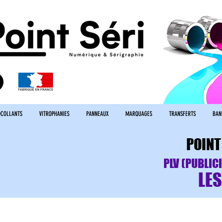
COLLANTS
VITROPHANIES
PANNEAUX
MARQUAGES
TRANSFERTS
BAN
POINT
PLV (PUBLICI
LE