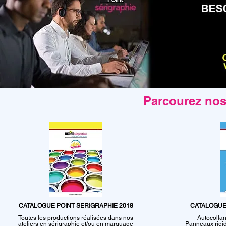
Parcourez nos
CATALOGUE POINT SERIGRAPHIE 2018
CATALOGUE 
Toutes les productions réalisées dans nos
Autocollan
ateliers en sérigraphie et/ou en marquage
Panneaux rigid