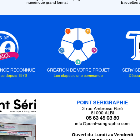
numérique grand format
Etiquettes
ENCE RECONNUE
CRÉATION DE VOTRE PROJET
SERVIC
vice depuis 1976
Les étapes d'une commande
Découv
POINT SERIGRAPHIE
3 rue Ambroise Paré
81000 ALBI
05 63 45 03 80
info@point-serigraphie.com
Ouvert du Lundi au Vendredi