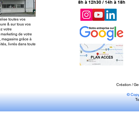
8h à 12h30 / 14h à 18h
alise toutes vos
ure & sur tous vos
z votre
 marketing de votre
, magasins grâce à
tés, livrés dans toute
Création / Ge
© Copy
To