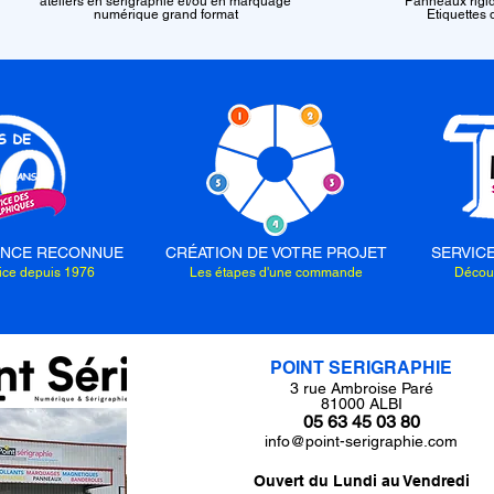
ateliers en sérigraphie et/ou en marquage
Panneaux rigid
numérique grand format
Etiquettes
ENCE RECONNUE
CRÉATION DE VOTRE PROJET
SERVIC
vice depuis 1976
Les étapes d'une commande
Découv
POINT SERIGRAPHIE
3 rue Ambroise Paré
81000 ALBI
05 63 45 03 80
info@point-serigraphie.com
Ouvert du Lundi au Vendredi