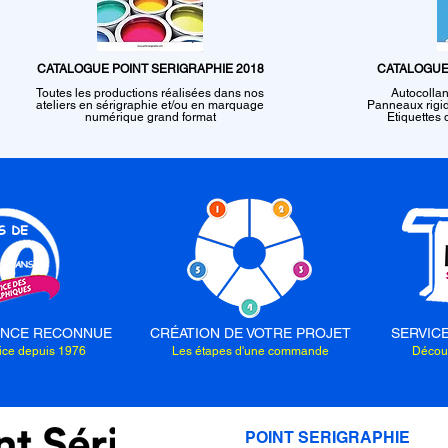
CATALOGUE POINT SERIGRAPHIE 2018
CATALOGUE 
Toutes les productions réalisées dans nos
Autocollan
ateliers en sérigraphie et/ou en marquage
Panneaux rigid
numérique grand format
Etiquettes
ENCE RECONNUE
CRÉATION DE VOTRE PROJET
SERVIC
vice depuis 1976
Les étapes d'une commande
Découv
POINT SERIGRAPHIE