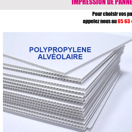
IMPRESSION DE PANNE
Pour choisir vos p
appelez nous au
05 63 