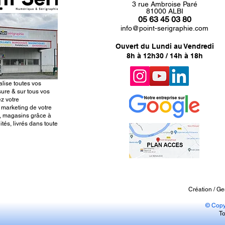
3 rue Ambroise Paré
81000 ALBI
05 63 45 03 80
info@point-serigraphie.com
Ouvert du Lundi au Vendredi
8h à 12h30 / 14h à 18h
alise toutes vos
ure & sur tous vos
z votre
 marketing de votre
, magasins grâce à
tés, livrés dans toute
Création / Ge
© Copy
To